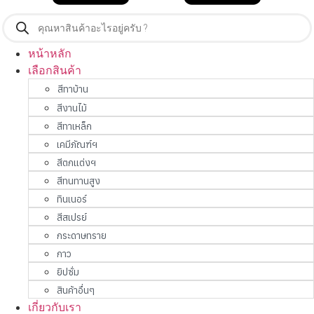
Products
search
หน้าหลัก
เลือกสินค้า
สีทาบ้าน
สีงานไม้
สีทาเหล็ก
เคมีภัณฑ์ฯ
สีตกแต่งฯ
สีทนทานสูง
ทินเนอร์
สีสเปรย์
กระดาษทราย
กาว
ยิปซั่ม
สินค้าอื่นๆ
เกี่ยวกับเรา