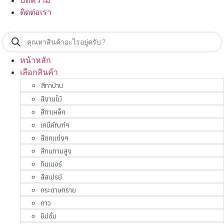
บทความ
ติดต่อเรา
Products
search
หน้าหลัก
เลือกสินค้า
สีทาบ้าน
สีงานไม้
สีทาเหล็ก
เคมีภัณฑ์ฯ
สีตกแต่งฯ
สีทนทานสูง
ทินเนอร์
สีสเปรย์
กระดาษทราย
กาว
ยิปซั่ม