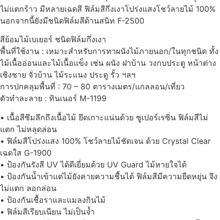
ไม่แตกร้าว มีหลายเฉดสี ฟิล์มสีกึ่งเงาโปร่งแสงโชว์ลายไม้ 100%
นอกจากนี้ยังมีชนิดฟิล์มสีด้านสนิท F-2500
สีย้อมไม้เบเยอร์ ชนิดฟิล์มกึ่งเงา
พื้นที่ใช้งาน : เหมาะสำหรับการทาผนังไม้ภายนอก/ในทุกชนิด ทั้ง
ไม้เนื้ออ่อนและไม้เนื้อแข็ง เช่น ผนัง ฝาบ้าน วงกบประตู หน้าต่าง
เชิงชาย จั่วบ้าน ไม้ระแนง ประตู รั้ว ฯลฯ
การปกคลุมพื้นที่ : 70 – 80 ตารางเมตร/แกลลอน/เที่ยว
ตัวทำละลาย : ทินเนอร์ M-1199
• เนื้อสีซึมลึกถึงเนื้อไม้ ยึดเกาะแน่นด้วย ซูเปอร์เรซิ่น ฟิล์มสีไม่
แตก ไม่หลุดล่อน
• ฟิล์มสีโปร่งแสง 100% โชว์ลายไม้ชัดเจน ด้วย Crystal Clear
เฉดใส G-1900
• ป้องกันรังสี UV ได้ดีเยี่ยมด้วย UV Guard ไม้หายใจได้
• ป้องกันน้ำเข้าแต่ไม้ยังคายความชื้นได้ ฟิล์มสีมีความยืดหยุ่น จึง
ไม่แตก ลอกล่อน
• ป้องกันเชื้อราและแมลงกินไม้
• ฟิล์มสีเรียบเนียน ไม่เป็นจ้ำ