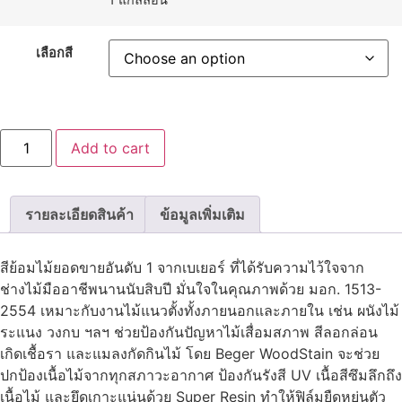
เลือกสี
เบ
Add to cart
เยอ
ร์
วูดส
เตน
สี
รายละเอียดสินค้า
ข้อมูลเพิ่มเติม
ย้อม
ไม้
ชนิด
กึ่ง
สีย้อมไม้ยอดขายอันดับ 1 จากเบเยอร์ ที่ได้รับความไว้ใจจาก
เงา
ช่างไม้มืออาชีพนานนับสิบปี มั่นใจในคุณภาพด้วย มอก. 1513-
quantity
2554 เหมาะกับงานไม้แนวตั้งทั้งภายนอกและภายใน เช่น ผนังไม้
ระแนง วงกบ ฯลฯ ช่วยป้องกันปัญหาไม้เสื่อมสภาพ สีลอกล่อน
เกิดเชื้อรา และแมลงกัดกินไม้ โดย Beger WoodStain จะช่วย
ปกป้องเนื้อไม้จากทุกสภาวะอากาศ ป้องกันรังสี UV เนื้อสีซึมลึกถึง
เนื้อไม้ และยึดเกาะแน่นด้วย Super Resin ทำให้ฟิล์มยืดหยุ่นตัว