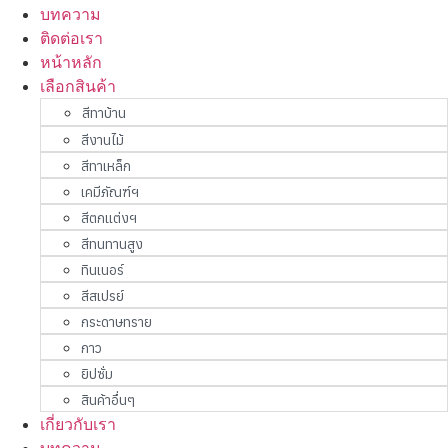
บทความ
ติดต่อเรา
หน้าหลัก
เลือกสินค้า
สีทาบ้าน
สีงานไม้
สีทาเหล็ก
เคมีภัณฑ์ฯ
สีตกแต่งฯ
สีทนทานสูง
ทินเนอร์
สีสเปรย์
กระดาษทราย
กาว
ยิปซั่ม
สินค้าอื่นๆ
เกี่ยวกับเรา