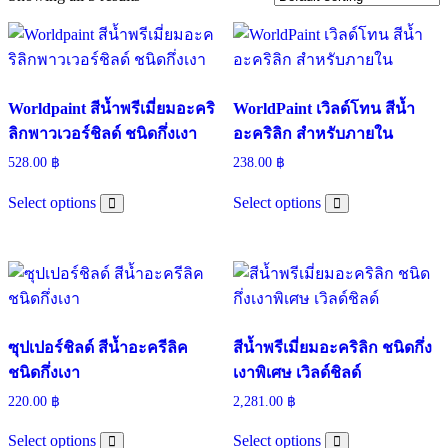
Worldpaint สีน้ำพรีเมี่ยมอะคริ
WorldPaint เวิลด์โทน สีน้ำ
ลิกพาวเวอร์ชิลด์ ชนิดกึ่งเงา
อะคริลิก สำหรับภายใน
528.00
฿
238.00
฿
This
This
Select options
Select options
product
product
has
has
multiple
multiple
variants.
variants.
The
The
options
options
may
may
be
be
ซุปเปอร์ชิลด์ สีน้ำอะครีลิค
สีน้ำพรีเมี่ยมอะคริลิก ชนิดกึ่ง
chosen
chosen
on
on
ชนิดกึ่งเงา
เงาพิเศษ เวิลด์ชิลด์
the
the
product
product
220.00
฿
2,281.00
฿
page
page
This
This
Select options
Select options
product
product