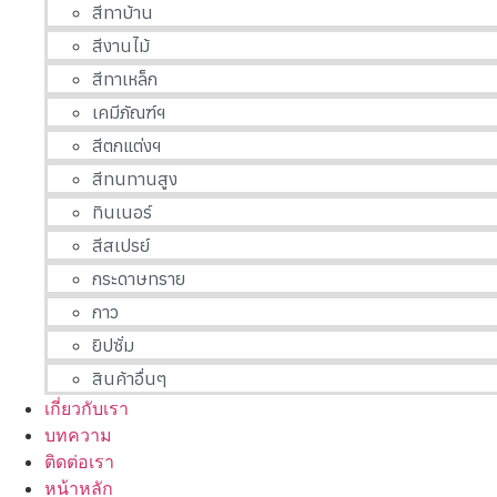
สีทาบ้าน
สีงานไม้
สีทาเหล็ก
เคมีภัณฑ์ฯ
สีตกแต่งฯ
สีทนทานสูง
ทินเนอร์
สีสเปรย์
กระดาษทราย
กาว
ยิปซั่ม
สินค้าอื่นๆ
เกี่ยวกับเรา
บทความ
ติดต่อเรา
หน้าหลัก