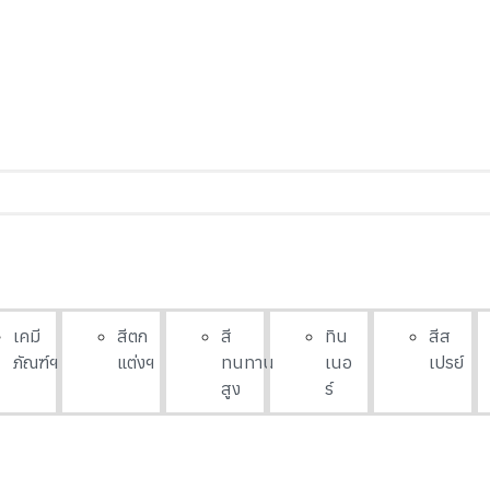
เคมี
สีตก
สี
ทิน
สีส
ภัณฑ์ฯ
แต่งฯ
ทนทาน
เนอ
เปรย์
สูง
ร์