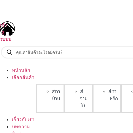
เข้า
สู่
ระบบ
หน้าหลัก
เลือกสินค้า
สีทา
สี
สีทา
บ้าน
งาน
เหล็ก
ไม้
เกี่ยวกับเรา
บทความ