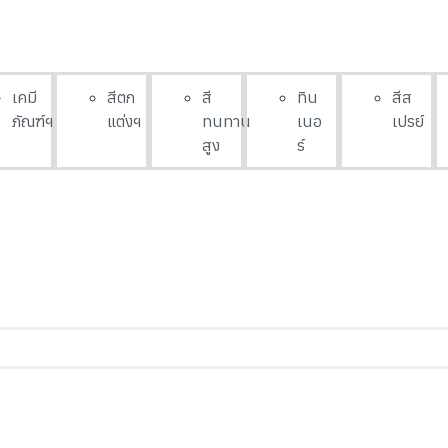
เคมี
สีตก
สี
ทิน
สีส
ภัณฑ์ฯ
แต่งฯ
ทนทาน
เนอ
เปรย์
สูง
ร์