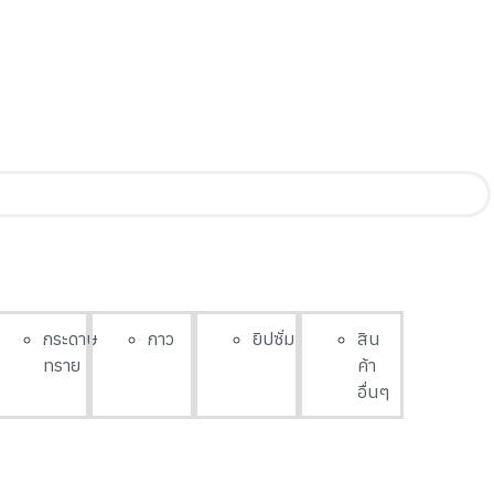
กระดาษ
กาว
ยิปซั่ม
สิน
ทราย
ค้า
อื่นๆ