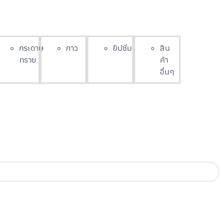
กระดาษ
กาว
ยิปซั่ม
สิน
ทราย
ค้า
อื่นๆ