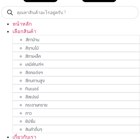
Products
search
หน้าหลัก
เลือกสินค้า
สีทาบ้าน
สีงานไม้
สีทาเหล็ก
เคมีภัณฑ์ฯ
สีตกแต่งฯ
สีทนทานสูง
ทินเนอร์
สีสเปรย์
กระดาษทราย
กาว
ยิปซั่ม
สินค้าอื่นๆ
เกี่ยวกับเรา