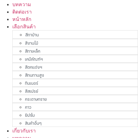
บทความ
ติดต่อเรา
หน้าหลัก
เลือกสินค้า
สีทาบ้าน
สีงานไม้
สีทาเหล็ก
เคมีภัณฑ์ฯ
สีตกแต่งฯ
สีทนทานสูง
ทินเนอร์
สีสเปรย์
กระดาษทราย
กาว
ยิปซั่ม
สินค้าอื่นๆ
เกี่ยวกับเรา