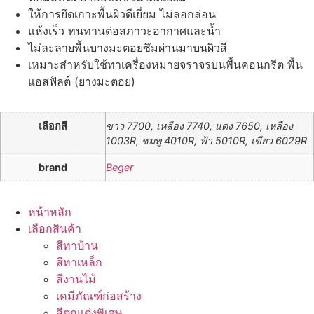
ขนาด
3
ให้การยึดเกาะพื้นผิวดีเยี่ยม ไม่ลอกล่อน
ลิตร
แห้งเร็ว ทนทานต่อสภาวะอากาศและน้ำ
quantity
ไม่ละลายพื้นบางมะตอยซึมผ่านมาบนผิวสี
เหมาะสำหรับใช้ทาเครื่องหมายจราจรบนพื้นคอนกรีต พื้น
แอสฟัลต์ (ยางมะตอย)
เลือกสี
ขาว 7700, เหลือง 7740, แดง 7650, เหลือง
1003R, ชมพู 4010R, ฟ้า 5010R, เขียว 6029R
brand
Beger
หน้าหลัก
เลือกสินค้า
สีทาบ้าน
สีทาเหล็ก
สีงานไม้
เคมีภัณฑ์ก่อสร้าง
สีตกแต่งพิเศษ