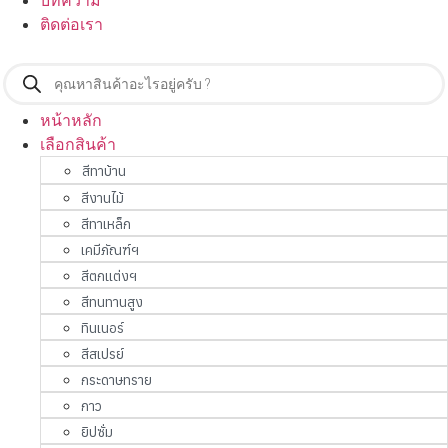
บทความ
ติดต่อเรา
Products
search
หน้าหลัก
เลือกสินค้า
สีทาบ้าน
สีงานไม้
สีทาเหล็ก
เคมีภัณฑ์ฯ
สีตกแต่งฯ
สีทนทานสูง
ทินเนอร์
สีสเปรย์
กระดาษทราย
กาว
ยิปซั่ม