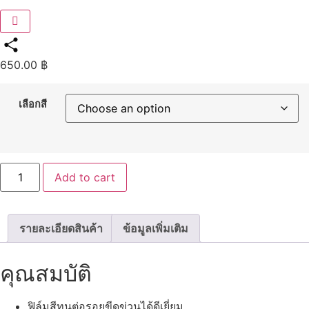
650.00
฿
Share
เลือกสี
เบ
Add to cart
เยอ
ร์
ทรา
ฟิก
เพนต์
รายละเอียดสินค้า
ข้อมูลเพิ่มเติม
สี
จราจร
เบ
คุณสมบัติ
เยอ
ร์
เฉด
ใหม่
ฟิล์มสีทนต่อรอยขีดข่วนได้ดีเยี่ยม