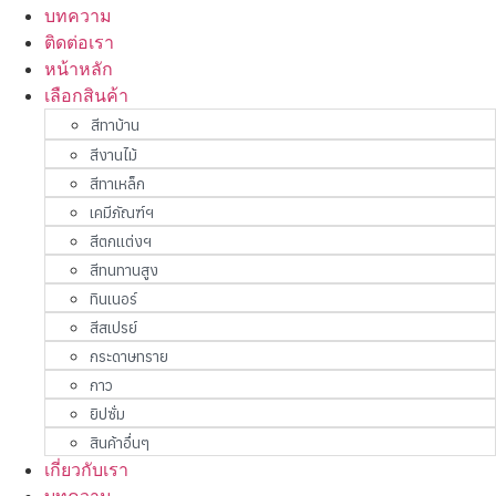
บทความ
ติดต่อเรา
หน้าหลัก
เลือกสินค้า
สีทาบ้าน
สีงานไม้
สีทาเหล็ก
เคมีภัณฑ์ฯ
สีตกแต่งฯ
สีทนทานสูง
ทินเนอร์
สีสเปรย์
กระดาษทราย
กาว
ยิปซั่ม
สินค้าอื่นๆ
เกี่ยวกับเรา