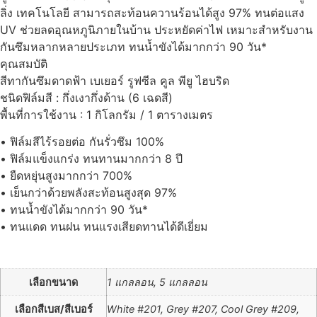
ลิ่ง เทคโนโลยี สามารถสะท้อนควานร้อนได้สูง 97% ทนต่อแสง
UV ช่วยลดอุณหภูนิภายในบ้าน ประหยัดค่าไฟ เหมาะสำหรับงาน
กันซึมหลากหลายประเภท ทนน้ำขังได้มากกว่า 90 วัน*
คุณสมบัติ
สีทากันซึมดาดฟ้า เบเยอร์ รูฟซีล คูล พียู ไฮบริด
ชนิดฟิล์มสี : กึ่งเงากึ่งด้าน (6 เฉดสี)
พื้นที่การใช้งาน : 1 กิโลกรัม / 1 ตารางเมตร
• ฟิล์มสีไร้รอยต่อ กันรั่วซึม 100%
• ฟิล์มแข็งแกร่ง ทนทานมากกว่า 8 ปี
• ยืดหยุ่นสูงมากกว่า 700%
• เย็นกว่าด้วยพลังสะท้อนสูงสุด 97%
• ทนน้ำขังได้มากกว่า 90 วัน*
• ทนแดด ทนฝน ทนแรงเสียดทานได้ดีเยี่ยม
เลือกขนาด
1 แกลลอน, 5 แกลลอน
เลือกสีเบส/สีเบอร์
White #201, Grey #207, Cool Grey #209,