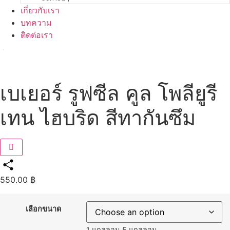
เกี่ยวกับเรา
บทความ
ติดต่อเรา
เบเยอร์ รูฟซีล คูล โพลียูรี
เทน ไฮบริด สีทากันซึม
550.00
฿
Share
เลือกขนาด
1 แกลลอน
5 แกลลอน