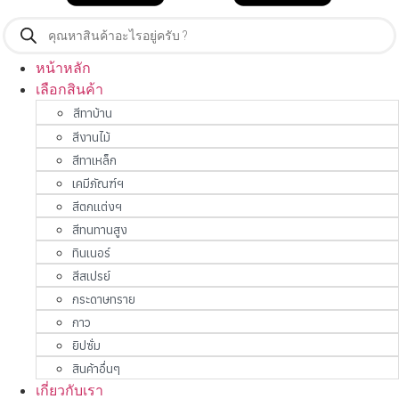
Products
search
หน้าหลัก
เลือกสินค้า
สีทาบ้าน
สีงานไม้
สีทาเหล็ก
เคมีภัณฑ์ฯ
สีตกแต่งฯ
สีทนทานสูง
ทินเนอร์
สีสเปรย์
กระดาษทราย
กาว
ยิปซั่ม
สินค้าอื่นๆ
เกี่ยวกับเรา