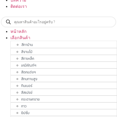
บทความ
ติดต่อเรา
Products
search
หน้าหลัก
เลือกสินค้า
สีทาบ้าน
สีงานไม้
สีทาเหล็ก
เคมีภัณฑ์ฯ
สีตกแต่งฯ
สีทนทานสูง
ทินเนอร์
สีสเปรย์
กระดาษทราย
กาว
ยิปซั่ม