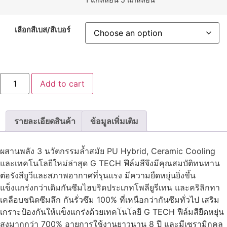
เลือกสีเบส/สีเบอร์
เบ
Add to cart
เยอ
ร์
รูฟ
ซีล
คูล
รายละเอียดสินค้า
ข้อมูลเพิ่มเติม
โพ
ลี
ยู
รี
ผสานพลัง 3 นวัตกรรมล้ำสมัย PU Hybrid, Ceramic Cooling
เทน
และเทคโนโลยีใหม่ล่าสุด G TECH ฟีล์มสีจึงมีคุณสมบัติทนทาน
ไฮ
บริด
ต่อรังสียูวีและสภาพอากาศที่รุนแรง มีความยืดหยุ่นยิ่งขึ้น
สี
แข็งแกร่งกว่าเดิมกันซึมไฮบริดประเภทโพลียูรีเทน และคริลิกทา
ทา
กัน
เคลือบชนิดซึมลึก กันรั่วซึม 100% ที่เหนือกว่ากันซึมทั่วไป เสริม
ซึม
เกราะป้องกันให้แข็งแกร่งด้วยเทคโนโลยี G TECH ฟีล์มสียืดหยุ่น
quantity
สูงมากกว่า 700% อายุการใช้งานยาวนาน 8 ปี และมีเซรามิกคูล