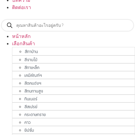
บทความ
ติดต่อเรา
Products
search
หน้าหลัก
เลือกสินค้า
สีทาบ้าน
สีงานไม้
สีทาเหล็ก
เคมีภัณฑ์ฯ
สีตกแต่งฯ
สีทนทานสูง
ทินเนอร์
สีสเปรย์
กระดาษทราย
กาว
ยิปซั่ม