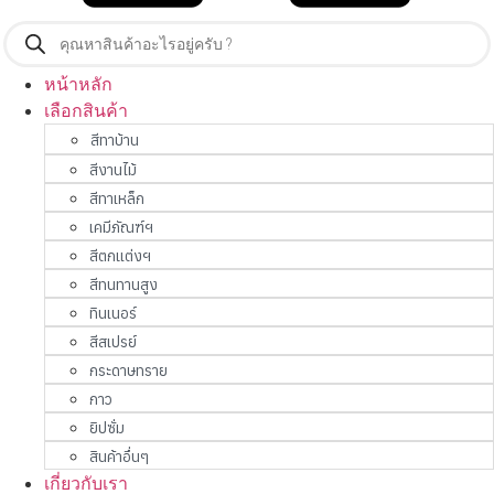
Products
search
หน้าหลัก
เลือกสินค้า
สีทาบ้าน
สีงานไม้
สีทาเหล็ก
เคมีภัณฑ์ฯ
สีตกแต่งฯ
สีทนทานสูง
ทินเนอร์
สีสเปรย์
กระดาษทราย
กาว
ยิปซั่ม
สินค้าอื่นๆ
เกี่ยวกับเรา