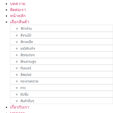
บทความ
ติดต่อเรา
หน้าหลัก
เลือกสินค้า
สีทาบ้าน
สีงานไม้
สีทาเหล็ก
เคมีภัณฑ์ฯ
สีตกแต่งฯ
สีทนทานสูง
ทินเนอร์
สีสเปรย์
กระดาษทราย
กาว
ยิปซั่ม
สินค้าอื่นๆ
เกี่ยวกับเรา