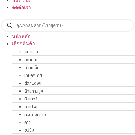
บทความ
ติดต่อเรา
Products
search
หน้าหลัก
เลือกสินค้า
สีทาบ้าน
สีงานไม้
สีทาเหล็ก
เคมีภัณฑ์ฯ
สีตกแต่งฯ
สีทนทานสูง
ทินเนอร์
สีสเปรย์
กระดาษทราย
กาว
ยิปซั่ม