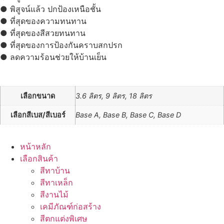
ภายนอก
● พิสูจน์แล้ว ปกป้องเหนือชั้น
กึ่ง
เงา
● ที่สุดของความทนทาน
quantity
● ที่สุดของสีสวยทนทาน
● ที่สุดของการป้องกันคราบสกปรก
● ลดความร้อนช่วยให้บ้านเย็น
เลือกขนาด
3.6 ลิตร, 9 ลิตร, 18 ลิตร
เลือกสีเบส/สีเบอร์
Base A, Base B, Base C, Base D
หน้าหลัก
เลือกสินค้า
สีทาบ้าน
สีทาเหล็ก
สีงานไม้
เคมีภัณฑ์ก่อสร้าง
สีตกแต่งพิเศษ