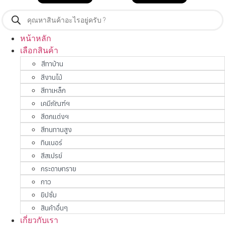
Products
search
หน้าหลัก
เลือกสินค้า
สีทาบ้าน
สีงานไม้
สีทาเหล็ก
เคมีภัณฑ์ฯ
สีตกแต่งฯ
สีทนทานสูง
ทินเนอร์
สีสเปรย์
กระดาษทราย
กาว
ยิปซั่ม
สินค้าอื่นๆ
เกี่ยวกับเรา