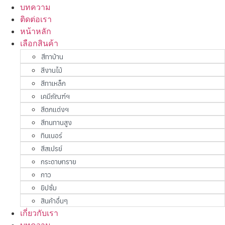
บทความ
ติดต่อเรา
หน้าหลัก
เลือกสินค้า
สีทาบ้าน
สีงานไม้
สีทาเหล็ก
เคมีภัณฑ์ฯ
สีตกแต่งฯ
สีทนทานสูง
ทินเนอร์
สีสเปรย์
กระดาษทราย
กาว
ยิปซั่ม
สินค้าอื่นๆ
เกี่ยวกับเรา