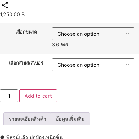
1,250.00
฿
Share
เลือกขนาด
3.6 ลิตร
เลือกสีเบส/สีเบอร์
โจ
Add to cart
ตา
ชิ
ลด์
อิน
ฟิ
รายละเอียดสินค้า
ข้อมูลเพิ่มเติม
นิ
ตี้
สี
ทา
● พิสูจน์แล้ว ปกป้องเหนือชั้น