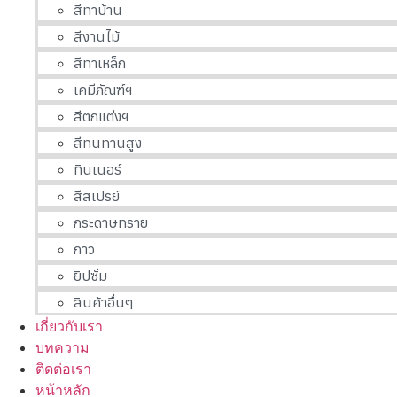
สีทาบ้าน
สีงานไม้
สีทาเหล็ก
เคมีภัณฑ์ฯ
สีตกแต่งฯ
สีทนทานสูง
ทินเนอร์
สีสเปรย์
กระดาษทราย
กาว
ยิปซั่ม
สินค้าอื่นๆ
เกี่ยวกับเรา
บทความ
ติดต่อเรา
หน้าหลัก